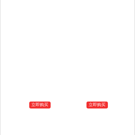
立即购买
立即购买