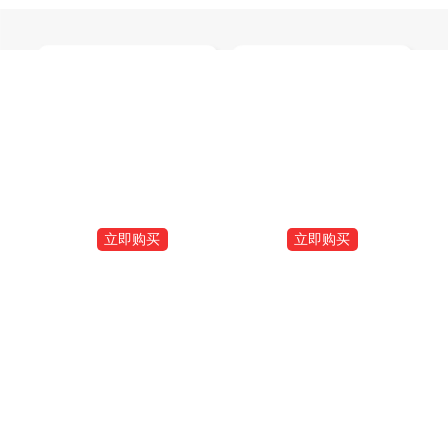
立即购买
立即购买