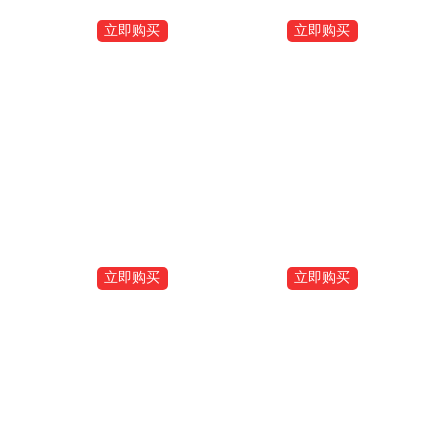
立即购买
立即购买
立即购买
立即购买