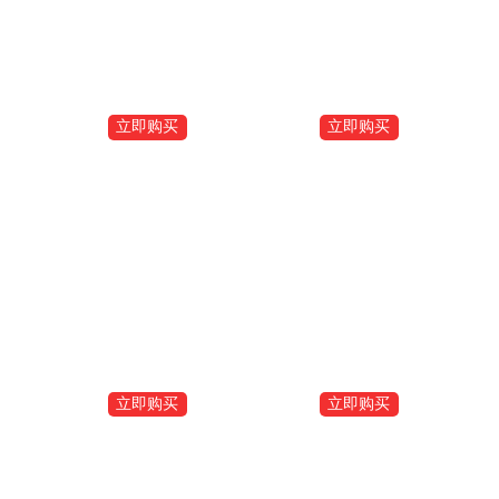
立即购买
立即购买
立即购买
立即购买