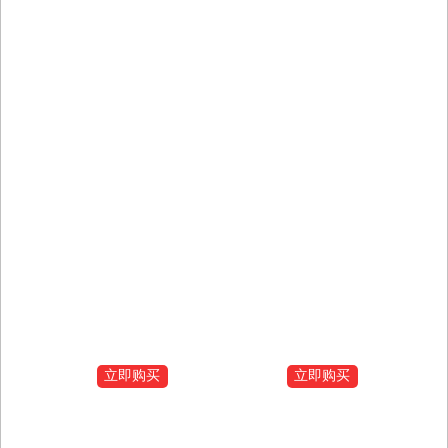
立即购买
立即购买