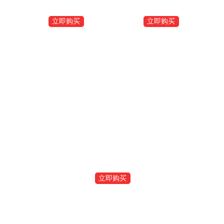
立即购买
立即购买
立即购买