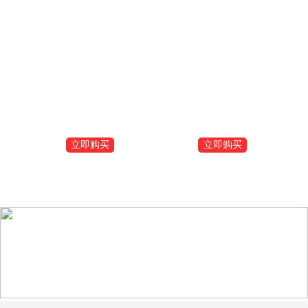
立即购买
立即购买